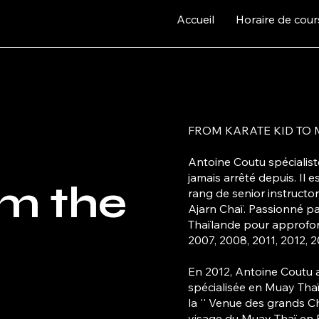
Accueil
Horaire de cour
FROM KARATE KID TO 
Antoine Coutu spécialist
jamais arrêté depuis. Il
om the
rang de senior instructo
Ajarn Chaï. Passionné par
Thaïlande pour approfon
2007, 2008, 2011, 2012, 2
En 2012, Antoine Coutu 
spécialisée en Muay Tha
la '' Venue des grands 
visage du Muay Thaï en E