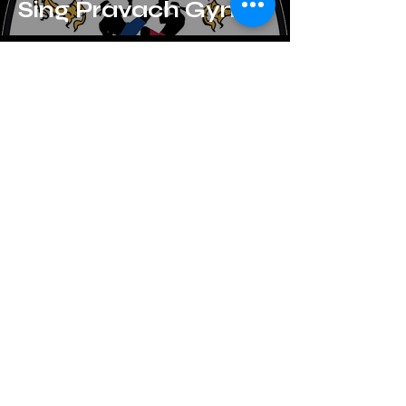
Sing Pravach Gym
819 542 1402
khru_antoine@hotmail.ca
565 Rue King E local 300,
Sherbrooke, QC J1G 1B6, Canada
Abonnez-vous à
Notre
Newsletter
Entrez Votre Email