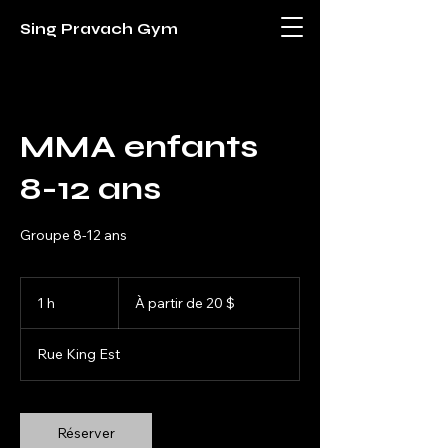
Sing Pravach Gym
MMA enfants
8-12 ans
Groupe 8-12 ans
À
partir
1 h
1
À partir de 20 $
de
20 dollars
canadiens
Rue King Est
Réserver